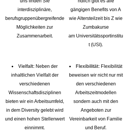
uns finden Sie
ndlich gibt es alle
interdisziplinäre,
gängigen Benefits von A
berufsgruppenübergreifende
wie Altersteilzeit bis Z wie
Möglichkeiten zur
Zumbakurse
Zusammenarbeit.
am Universitätssportinstitu
t (USI).
Vielfalt:
Neben der
Flexibilität:
Flexibilität
inhaltlichen Vielfalt der
beweisen wir nicht nur mit
verschiedenen
den verschiedenen
Wissenschaftsdisziplinen
Arbeitszeitmodellen
bieten wir ein Arbeitsumfeld,
sondern auch mit den
in dem Diversity gelebt wird
Angeboten zur
und einen hohen Stellenwert
Vereinbarkeit von Familie
einnimmt.
und Beruf.